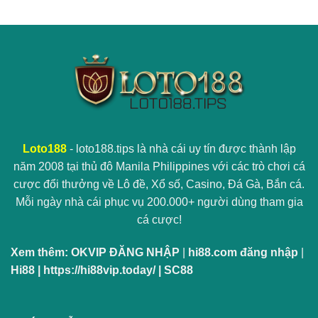
Loto188
- loto188.tips là nhà cái uy tín được thành lập
năm 2008 tại thủ đô Manila Philippines với các trò chơi cá
cược đổi thưởng về Lô đề, Xổ số, Casino, Đá Gà, Bắn cá.
Mỗi ngày nhà cái phục vụ 200.000+ người dùng tham gia
cá cược!
Xem thêm:
OKVIP ĐĂNG NHẬP
|
hi88.com đăng nhập
|
Hi88
|
https://hi88vip.today/
|
SC88