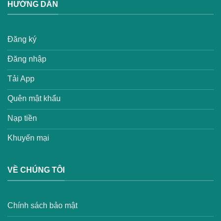
HƯỚNG DẪN
Đăng ký
Đăng nhập
Tải App
Quên mật khẩu
Nạp tiền
Khuyến mại
VỀ CHÚNG TÔI
Chính sách bảo mật