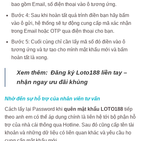
bao gồm Email, số điện thoại vào ô tương ứng.
Bước 4: Sau khi hoàn tất quá trình điền bạn hãy bấm
vào ô gửi, hệ thống sẽ tự động cung cấp mã xác nhận
trong Email hoặc OTP qua điện thoại cho bạn.
Bước 5: Cuối cùng chỉ cần lấy mã số đó điền vào ô
tương ứng và tự tạo cho mình mật khẩu mới và bấm
hoàn tất là xong.
Xem thêm:
Đăng ký Loto188 liền tay –
nhận ngay ưu đãi khủng
Nhờ đến sự hỗ trợ của nhân viên tư vấn
Cách lấy lại Password khi
quên mật khẩu LOTO188
tiếp
theo anh em có thể áp dụng chính là liên hệ tới bộ phận hỗ
trợ của nhà cái thông qua Hotline. Sau đó cũng cấp tên tài
khoản và những dữ liệu có liên quan khác và yêu cầu họ
cung cấp mật khẩu mới.