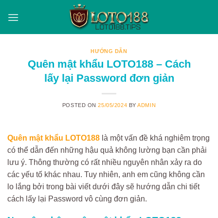
Skip
to
content
HƯỚNG DẪN
Quên mật khẩu LOTO188 – Cách
lấy lại Password đơn giản
POSTED ON
25/05/2024
BY
ADMIN
Quên mật khẩu LOTO188
là một vấn đề khá nghiêm trọng
có thể dẫn đến những hậu quả không lường bạn cần phải
lưu ý. Thông thường có rất nhiều nguyên nhân xảy ra do
các yếu tố khác nhau. Tuy nhiên, anh em cũng không cần
lo lắng bởi trong bài viết dưới đây sẽ hướng dẫn chi tiết
cách lấy lại Password vô cùng đơn giản.