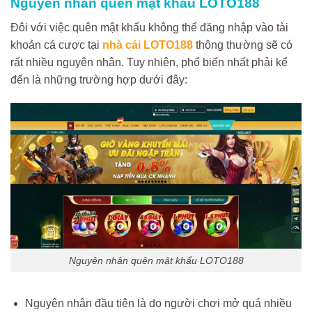
Nguyên nhân quên mật khẩu LOTO188
Đôi với việc quên mật khẩu không thể đăng nhập vào tài
khoản cá cược tại
nhà cái LOTO188
thông thường sẽ có
rất nhiều nguyên nhân. Tuy nhiên, phổ biến nhất phải kể
đến là những trường hợp dưới đây:
Nguyên nhân quên mật khẩu LOTO188
Nguyên nhân đầu tiên là do người chơi mở quá nhiều