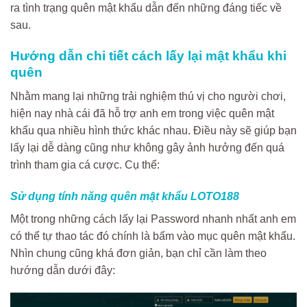
ra tình trạng quên mật khẩu dẫn đến những đáng tiếc về
sau.
Hướng dẫn chi tiết cách lấy lại mật khẩu khi
quên
Nhằm mang lại những trải nghiệm thú vị cho người chơi,
hiện nay nhà cái đã hỗ trợ anh em trong việc quên mật
khẩu qua nhiều hình thức khác nhau. Điều này sẽ giúp bạn
lấy lại dễ dàng cũng như không gây ảnh hưởng đến quá
trình tham gia cá cược. Cụ thể:
Sử dụng tính năng quên mật khẩu LOTO188
Một trong những cách lấy lại Password nhanh nhất anh em
có thể tự thao tác đó chính là bấm vào mục quên mật khẩu.
Nhìn chung cũng khá đơn giản, bạn chỉ cần làm theo
hướng dẫn dưới đây: