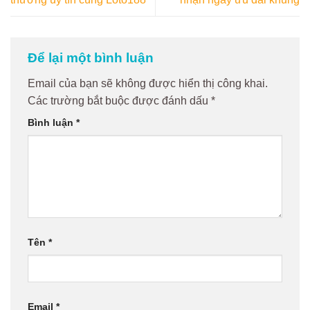
Để lại một bình luận
Email của bạn sẽ không được hiển thị công khai.
Các trường bắt buộc được đánh dấu
*
Bình luận
*
Tên
*
Email
*