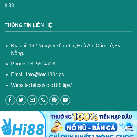
hi88
THÔNG TIN LIÊN HỆ
Địa chỉ: 162 Nguyễn Đình Tứ, Hoà An, Cẩm Lệ, Đà
Nẵng.
Phone: 0815514708.
Email:
info@loto188.tips
.
Website:
https://loto188.tips/
Copyright 2026 ©
loto188.tips