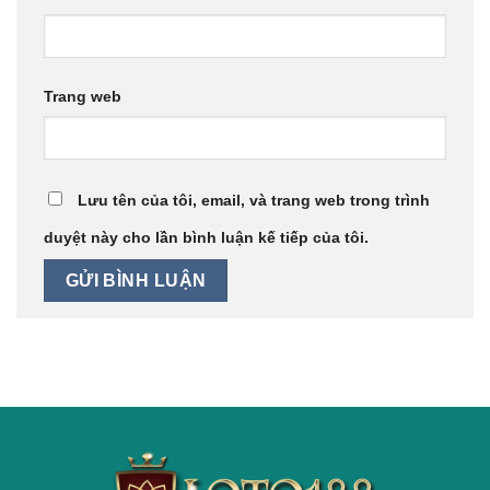
Trang web
Lưu tên của tôi, email, và trang web trong trình
duyệt này cho lần bình luận kế tiếp của tôi.